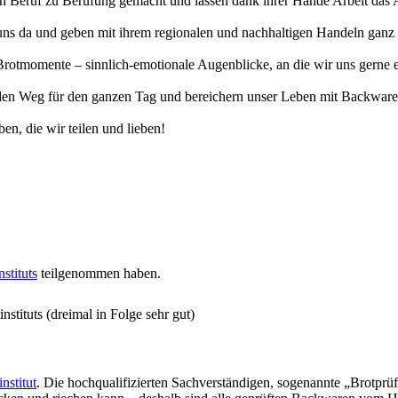
erten Beruf zu Berufung gemacht und lassen dank ihrer Hände Arbeit da
uns da und geben mit ihrem regionalen und nachhaltigen Handeln ganz v
otmomente – sinnlich-emotionale Augenblicke, an die wir uns gerne eri
n Weg für den ganzen Tag und bereichern unser Leben mit Backwaren, 
en, die wir teilen und lieben!
stituts
teilgenommen haben.
stituts (dreimal in Folge sehr gut)
nstitut
. Die hochqualifizierten Sachverständigen, sogenannte „Brotprü