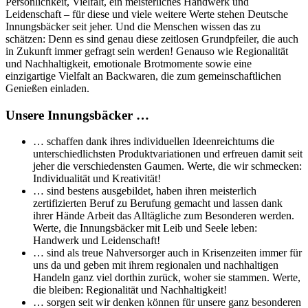
Persönlichkeit, Vielfalt, ein meisterliches Handwerk und
Leidenschaft – für diese und viele weitere Werte stehen Deutsche
Innungsbäcker seit jeher. Und die Menschen wissen das zu
schätzen: Denn es sind genau diese zeitlosen Grundpfeiler, die auch
in Zukunft immer gefragt sein werden! Genauso wie Regionalität
und Nachhaltigkeit, emotionale Brotmomente sowie eine
einzigartige Vielfalt an Backwaren, die zum gemeinschaftlichen
Genießen einladen.
Unsere Innungsbäcker …
… schaffen dank ihres individuellen Ideenreichtums die
unterschiedlichsten Produktvariationen und erfreuen damit seit
jeher die verschiedensten Gaumen. Werte, die wir schmecken:
Individualität und Kreativität!
… sind bestens ausgebildet, haben ihren meisterlich
zertifizierten Beruf zu Berufung gemacht und lassen dank
ihrer Hände Arbeit das Alltägliche zum Besonderen werden.
Werte, die Innungsbäcker mit Leib und Seele leben:
Handwerk und Leidenschaft!
… sind als treue Nahversorger auch in Krisenzeiten immer für
uns da und geben mit ihrem regionalen und nachhaltigen
Handeln ganz viel dorthin zurück, woher sie stammen. Werte,
die bleiben: Regionalität und Nachhaltigkeit!
… sorgen seit wir denken können für unsere ganz besonderen