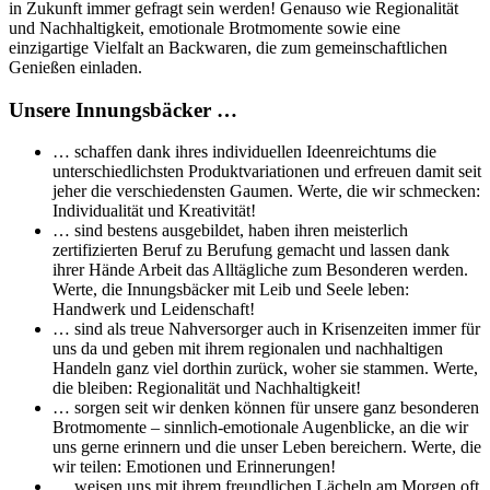
in Zukunft immer gefragt sein werden! Genauso wie Regionalität
und Nachhaltigkeit, emotionale Brotmomente sowie eine
einzigartige Vielfalt an Backwaren, die zum gemeinschaftlichen
Genießen einladen.
Unsere Innungsbäcker …
… schaffen dank ihres individuellen Ideenreichtums die
unterschiedlichsten Produktvariationen und erfreuen damit seit
jeher die verschiedensten Gaumen. Werte, die wir schmecken:
Individualität und Kreativität!
… sind bestens ausgebildet, haben ihren meisterlich
zertifizierten Beruf zu Berufung gemacht und lassen dank
ihrer Hände Arbeit das Alltägliche zum Besonderen werden.
Werte, die Innungsbäcker mit Leib und Seele leben:
Handwerk und Leidenschaft!
… sind als treue Nahversorger auch in Krisenzeiten immer für
uns da und geben mit ihrem regionalen und nachhaltigen
Handeln ganz viel dorthin zurück, woher sie stammen. Werte,
die bleiben: Regionalität und Nachhaltigkeit!
… sorgen seit wir denken können für unsere ganz besonderen
Brotmomente – sinnlich-emotionale Augenblicke, an die wir
uns gerne erinnern und die unser Leben bereichern. Werte, die
wir teilen: Emotionen und Erinnerungen!
… weisen uns mit ihrem freundlichen Lächeln am Morgen oft