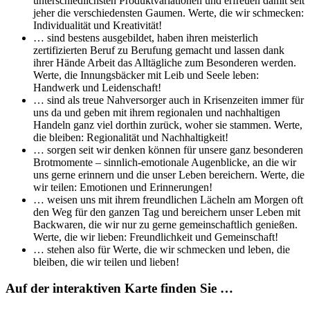
unterschiedlichsten Produktvariationen und erfreuen damit seit
jeher die verschiedensten Gaumen. Werte, die wir schmecken:
Individualität und Kreativität!
… sind bestens ausgebildet, haben ihren meisterlich
zertifizierten Beruf zu Berufung gemacht und lassen dank
ihrer Hände Arbeit das Alltägliche zum Besonderen werden.
Werte, die Innungsbäcker mit Leib und Seele leben:
Handwerk und Leidenschaft!
… sind als treue Nahversorger auch in Krisenzeiten immer für
uns da und geben mit ihrem regionalen und nachhaltigen
Handeln ganz viel dorthin zurück, woher sie stammen. Werte,
die bleiben: Regionalität und Nachhaltigkeit!
… sorgen seit wir denken können für unsere ganz besonderen
Brotmomente – sinnlich-emotionale Augenblicke, an die wir
uns gerne erinnern und die unser Leben bereichern. Werte, die
wir teilen: Emotionen und Erinnerungen!
… weisen uns mit ihrem freundlichen Lächeln am Morgen oft
den Weg für den ganzen Tag und bereichern unser Leben mit
Backwaren, die wir nur zu gerne gemeinschaftlich genießen.
Werte, die wir lieben: Freundlichkeit und Gemeinschaft!
… stehen also für Werte, die wir schmecken und leben, die
bleiben, die wir teilen und lieben!
Auf der interaktiven Karte finden Sie …