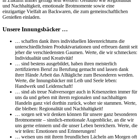
in Zukunft immer gefragt sein werden! Genauso wie Regionalität
und Nachhaltigkeit, emotionale Brotmomente sowie eine
einzigartige Vielfalt an Backwaren, die zum gemeinschaftlichen
Genießen einladen.
Unsere Innungsbäcker …
… schaffen dank ihres individuellen Ideenreichtums die
unterschiedlichsten Produktvariationen und erfreuen damit seit
jeher die verschiedensten Gaumen. Werte, die wir schmecken:
Individualität und Kreativität!
… sind bestens ausgebildet, haben ihren meisterlich
zertifizierten Beruf zu Berufung gemacht und lassen dank
ihrer Hände Arbeit das Alltägliche zum Besonderen werden.
Werte, die Innungsbäcker mit Leib und Seele leben:
Handwerk und Leidenschaft!
… sind als treue Nahversorger auch in Krisenzeiten immer für
uns da und geben mit ihrem regionalen und nachhaltigen
Handeln ganz viel dorthin zurück, woher sie stammen. Werte,
die bleiben: Regionalität und Nachhaltigkeit!
… sorgen seit wir denken können für unsere ganz besonderen
Brotmomente – sinnlich-emotionale Augenblicke, an die wir
uns gerne erinnern und die unser Leben bereichern. Werte, die
wir teilen: Emotionen und Erinnerungen!
… weisen uns mit ihrem freundlichen Lächeln am Morgen oft