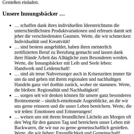
Genießen einladen.
Unsere Innungsbäcker …
… schaffen dank ihres individuellen Ideenreichtums die
unterschiedlichsten Produktvariationen und erfreuen damit seit
jeher die verschiedensten Gaumen. Werte, die wir schmecken:
Individualität und Kreativität!
… sind bestens ausgebildet, haben ihren meisterlich
zertifizierten Beruf zu Berufung gemacht und lassen dank
ihrer Hände Arbeit das Alltägliche zum Besonderen werden.
Werte, die Innungsbäcker mit Leib und Seele leben:
Handwerk und Leidenschaft!
… sind als treue Nahversorger auch in Krisenzeiten immer für
uns da und geben mit ihrem regionalen und nachhaltigen
Handeln ganz viel dorthin zurück, woher sie stammen. Werte,
die bleiben: Regionalität und Nachhaltigkeit!
… sorgen seit wir denken können für unsere ganz besonderen
Brotmomente – sinnlich-emotionale Augenblicke, an die wir
uns gerne erinnern und die unser Leben bereichern. Werte, die
wir teilen: Emotionen und Erinnerungen!
… weisen uns mit ihrem freundlichen Lächeln am Morgen oft
den Weg für den ganzen Tag und bereichern unser Leben mit
Backwaren, die wir nur zu gerne gemeinschaftlich genießen.
Werte, die wir lieben: Freundlichkeit und Gemeinschaft!