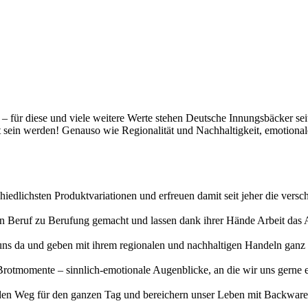
t – für diese und viele weitere Werte stehen Deutsche Innungsbäcker se
gt sein werden! Genauso wie Regionalität und Nachhaltigkeit, emotiona
hiedlichsten Produktvariationen und erfreuen damit seit jeher die vers
erten Beruf zu Berufung gemacht und lassen dank ihrer Hände Arbeit da
uns da und geben mit ihrem regionalen und nachhaltigen Handeln ganz v
otmomente – sinnlich-emotionale Augenblicke, an die wir uns gerne eri
n Weg für den ganzen Tag und bereichern unser Leben mit Backwaren, 