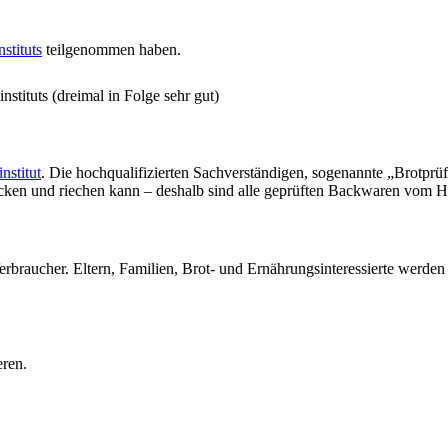
stituts
teilgenommen haben.
stituts (dreimal in Folge sehr gut)
nstitut
. Die hochqualifizierten Sachverständigen, sogenannte „Brotprü
ecken und riechen kann – deshalb sind alle geprüften Backwaren vom H
erbraucher. Eltern, Familien, Brot- und Ernährungsinteressierte werde
eren.