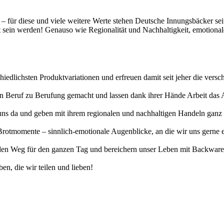
t – für diese und viele weitere Werte stehen Deutsche Innungsbäcker se
gt sein werden! Genauso wie Regionalität und Nachhaltigkeit, emotiona
hiedlichsten Produktvariationen und erfreuen damit seit jeher die vers
erten Beruf zu Berufung gemacht und lassen dank ihrer Hände Arbeit da
uns da und geben mit ihrem regionalen und nachhaltigen Handeln ganz v
otmomente – sinnlich-emotionale Augenblicke, an die wir uns gerne eri
n Weg für den ganzen Tag und bereichern unser Leben mit Backwaren, 
en, die wir teilen und lieben!