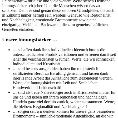
Leidenschaft – für diese und viele weitere Werte stehen Deutsche
Innungsbäcker seit jeher. Und die Menschen wissen das zu
schätzen: Denn es sind genau diese zeitlosen Grundpfeiler, die auch
in Zukunft immer gefragt sein werden! Genauso wie Regionalität
und Nachhaltigkeit, emotionale Brotmomente sowie eine
einzigartige Vielfalt an Backwaren, die zum gemeinschaftlichen
Genießen einladen.
Unsere Innungsbäcker …
… schaffen dank ihres individuellen Ideenreichtums die
unterschiedlichsten Produktvariationen und erfreuen damit seit
jeher die verschiedensten Gaumen. Werte, die wir schmecken:
Individualität und Kreativität!
… sind bestens ausgebildet, haben ihren meisterlich
zertifizierten Beruf zu Berufung gemacht und lassen dank
ihrer Hände Arbeit das Alltägliche zum Besonderen werden.
Werte, die Innungsbäcker mit Leib und Seele leben:
Handwerk und Leidenschaft!
… sind als treue Nahversorger auch in Krisenzeiten immer für
uns da und geben mit ihrem regionalen und nachhaltigen
Handeln ganz viel dorthin zurück, woher sie stammen. Werte,
die bleiben: Regionalität und Nachhaltigkeit!
… sorgen seit wir denken können für unsere ganz besonderen
Brotmomente – sinnlich-emotionale Augenblicke, an die wir