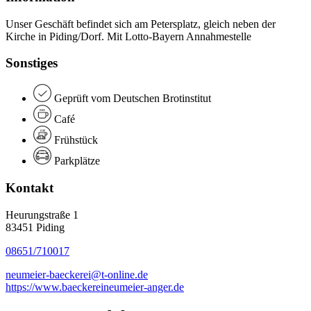
Unser Geschäft befindet sich am Petersplatz, gleich neben der
Kirche in Piding/Dorf. Mit Lotto-Bayern Annahmestelle
Sonstiges
Geprüft vom Deutschen Brotinstitut
Café
Frühstück
Parkplätze
Kontakt
Heurungstraße 1
83451 Piding
08651/710017
neumeier-baeckerei@t-online.de
https://www.baeckereineumeier-anger.de