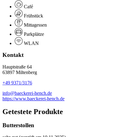
Café
Frühstück
Mittagessen
Parkplätze
WLAN
Kontakt
Hauptstraße 64
63897 Miltenberg
+49 9371/3176
info@baeckerei-hench.de
https://www.baeckerei-hench.de
Getestete Produkte
Butterstollen