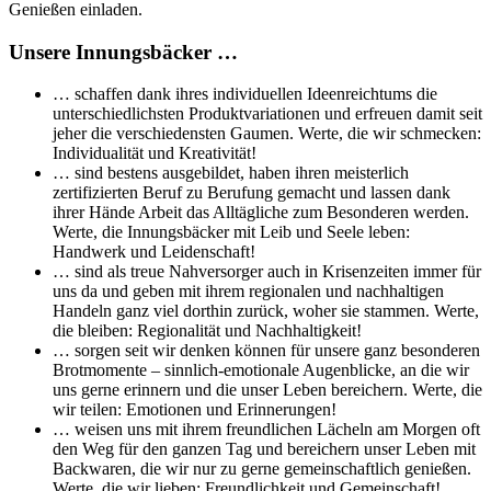
Genießen einladen.
Unsere Innungsbäcker …
… schaffen dank ihres individuellen Ideenreichtums die
unterschiedlichsten Produktvariationen und erfreuen damit seit
jeher die verschiedensten Gaumen. Werte, die wir schmecken:
Individualität und Kreativität!
… sind bestens ausgebildet, haben ihren meisterlich
zertifizierten Beruf zu Berufung gemacht und lassen dank
ihrer Hände Arbeit das Alltägliche zum Besonderen werden.
Werte, die Innungsbäcker mit Leib und Seele leben:
Handwerk und Leidenschaft!
… sind als treue Nahversorger auch in Krisenzeiten immer für
uns da und geben mit ihrem regionalen und nachhaltigen
Handeln ganz viel dorthin zurück, woher sie stammen. Werte,
die bleiben: Regionalität und Nachhaltigkeit!
… sorgen seit wir denken können für unsere ganz besonderen
Brotmomente – sinnlich-emotionale Augenblicke, an die wir
uns gerne erinnern und die unser Leben bereichern. Werte, die
wir teilen: Emotionen und Erinnerungen!
… weisen uns mit ihrem freundlichen Lächeln am Morgen oft
den Weg für den ganzen Tag und bereichern unser Leben mit
Backwaren, die wir nur zu gerne gemeinschaftlich genießen.
Werte, die wir lieben: Freundlichkeit und Gemeinschaft!