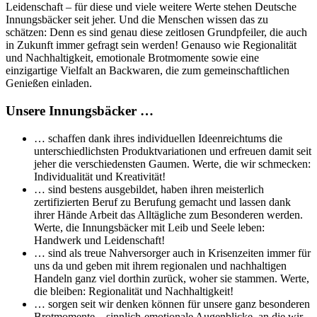
Leidenschaft – für diese und viele weitere Werte stehen Deutsche
Innungsbäcker seit jeher. Und die Menschen wissen das zu
schätzen: Denn es sind genau diese zeitlosen Grundpfeiler, die auch
in Zukunft immer gefragt sein werden! Genauso wie Regionalität
und Nachhaltigkeit, emotionale Brotmomente sowie eine
einzigartige Vielfalt an Backwaren, die zum gemeinschaftlichen
Genießen einladen.
Unsere Innungsbäcker …
… schaffen dank ihres individuellen Ideenreichtums die
unterschiedlichsten Produktvariationen und erfreuen damit seit
jeher die verschiedensten Gaumen. Werte, die wir schmecken:
Individualität und Kreativität!
… sind bestens ausgebildet, haben ihren meisterlich
zertifizierten Beruf zu Berufung gemacht und lassen dank
ihrer Hände Arbeit das Alltägliche zum Besonderen werden.
Werte, die Innungsbäcker mit Leib und Seele leben:
Handwerk und Leidenschaft!
… sind als treue Nahversorger auch in Krisenzeiten immer für
uns da und geben mit ihrem regionalen und nachhaltigen
Handeln ganz viel dorthin zurück, woher sie stammen. Werte,
die bleiben: Regionalität und Nachhaltigkeit!
… sorgen seit wir denken können für unsere ganz besonderen
Brotmomente – sinnlich-emotionale Augenblicke, an die wir