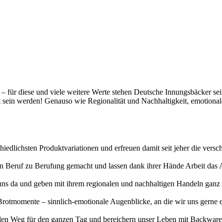
t – für diese und viele weitere Werte stehen Deutsche Innungsbäcker se
gt sein werden! Genauso wie Regionalität und Nachhaltigkeit, emotiona
hiedlichsten Produktvariationen und erfreuen damit seit jeher die vers
erten Beruf zu Berufung gemacht und lassen dank ihrer Hände Arbeit da
uns da und geben mit ihrem regionalen und nachhaltigen Handeln ganz v
otmomente – sinnlich-emotionale Augenblicke, an die wir uns gerne eri
n Weg für den ganzen Tag und bereichern unser Leben mit Backwaren, 