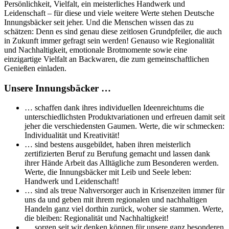
Persönlichkeit, Vielfalt, ein meisterliches Handwerk und
Leidenschaft – für diese und viele weitere Werte stehen Deutsche
Innungsbäcker seit jeher. Und die Menschen wissen das zu
schätzen: Denn es sind genau diese zeitlosen Grundpfeiler, die auch
in Zukunft immer gefragt sein werden! Genauso wie Regionalität
und Nachhaltigkeit, emotionale Brotmomente sowie eine
einzigartige Vielfalt an Backwaren, die zum gemeinschaftlichen
Genießen einladen.
Unsere Innungsbäcker …
… schaffen dank ihres individuellen Ideenreichtums die
unterschiedlichsten Produktvariationen und erfreuen damit seit
jeher die verschiedensten Gaumen. Werte, die wir schmecken:
Individualität und Kreativität!
… sind bestens ausgebildet, haben ihren meisterlich
zertifizierten Beruf zu Berufung gemacht und lassen dank
ihrer Hände Arbeit das Alltägliche zum Besonderen werden.
Werte, die Innungsbäcker mit Leib und Seele leben:
Handwerk und Leidenschaft!
… sind als treue Nahversorger auch in Krisenzeiten immer für
uns da und geben mit ihrem regionalen und nachhaltigen
Handeln ganz viel dorthin zurück, woher sie stammen. Werte,
die bleiben: Regionalität und Nachhaltigkeit!
… sorgen seit wir denken können für unsere ganz besonderen